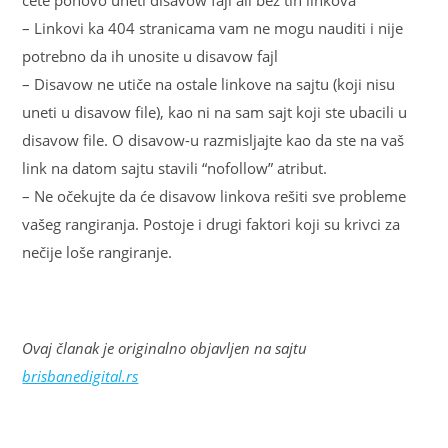
ćete ponovo uneti disavow fajl ali bez tih linkova
– Linkovi ka 404 stranicama vam ne mogu nauditi i nije
potrebno da ih unosite u disavow fajl
– Disavow ne utiče na ostale linkove na sajtu (koji nisu
uneti u disavow file), kao ni na sam sajt koji ste ubacili u
disavow file. O disavow-u razmisljajte kao da ste na vaš
link na datom sajtu stavili “nofollow” atribut.
– Ne očekujte da će disavow linkova rešiti sve probleme
vašeg rangiranja. Postoje i drugi faktori koji su krivci za
nečije loše rangiranje.
Ovaj članak je originalno objavljen na sajtu
brisbanedigital.rs