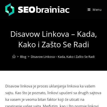
Menu
Disavow Linkova – Kada,
Kako i Zašto Se Radi
>
Blog
>
Disavow Linkova – Kada, Kako i Zašto Se Radi
Disavow linkova je proces uklanjanja linkova ka vašem
sajtu. Kao što je poznato, linkovi upućeni sa drugih sajtova
ka vasem je veoma bitan faktor koji će uticati na
rangiranje vašeg sajta. Međutim, kao i što postoje linkovi