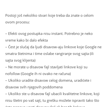
Postoji još nekoliko stvari koje treba da znate o celom
ovom procesu:
– Efekti ovog postupka nisu instant. Potrebno je neko
vreme kako bi dalo efekta
– Čest je slučaj da ljudi disavow-aju linkove koje Google ne
smatra štetnima i time oslabe rangiranje svog sajta (ili
sajta svog klijenta)
– Ne morate u disavow fajl stavljati linkove koji su
nofollow (Google ih ni ovako ne računa)
– Ukoliko uradite disavow celog domena, uradićete i
disavow svih njegovih poddomena
– Ukoliko ste u disavow fajl ubacili kvalitetne linkove, koji
nisu štetni po vaš sajt, tu grešku možete ispraviti tako što