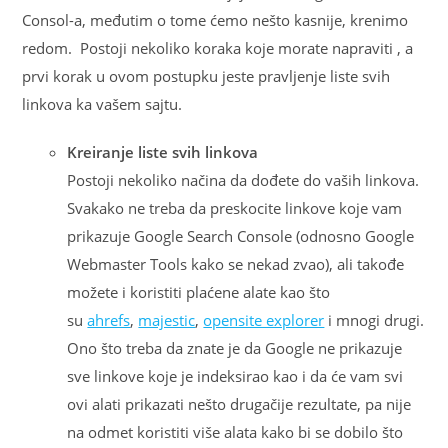
Consol-a, međutim o tome ćemo nešto kasnije, krenimo
redom. Postoji nekoliko koraka koje morate napraviti , a
prvi korak u ovom postupku jeste pravljenje liste svih
linkova ka vašem sajtu.
Kreiranje liste svih linkova
Postoji nekoliko načina da dođete do vaših linkova.
Svakako ne treba da preskocite linkove koje vam
prikazuje Google Search Console (odnosno Google
Webmaster Tools kako se nekad zvao), ali takođe
možete i koristiti plaćene alate kao što
su
ahrefs
,
majestic
,
opensite explorer
i mnogi drugi.
Ono što treba da znate je da Google ne prikazuje
sve linkove koje je indeksirao kao i da će vam svi
ovi alati prikazati nešto drugačije rezultate, pa nije
na odmet koristiti više alata kako bi se dobilo što