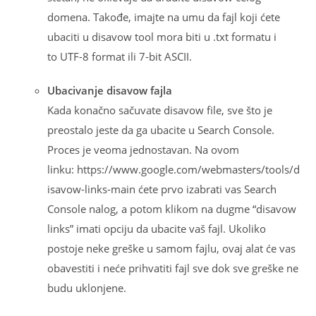
domena. Takođe, imajte na umu da fajl koji ćete
ubaciti u disavow tool mora biti u .txt formatu i
to UTF-8 format ili 7-bit ASCII.
Ubacivanje disavow fajla
Kada konačno sačuvate disavow file, sve što je
preostalo jeste da ga ubacite u Search Console.
Proces je veoma jednostavan. Na ovom
linku: https://www.google.com/webmasters/tools/d
isavow-links-main ćete prvo izabrati vas Search
Console nalog, a potom klikom na dugme “disavow
links” imati opciju da ubacite vaš fajl. Ukoliko
postoje neke greške u samom fajlu, ovaj alat će vas
obavestiti i neće prihvatiti fajl sve dok sve greške ne
budu uklonjene.