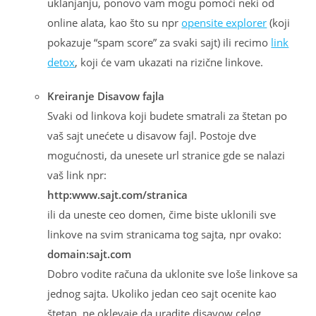
uklanjanju, ponovo vam mogu pomoći neki od
online alata, kao što su npr
opensite explorer
(koji
pokazuje “spam score” za svaki sajt) ili recimo
link
detox
, koji će vam ukazati na rizične linkove.
Kreiranje Disavow fajla
Svaki od linkova koji budete smatrali za štetan po
vaš sajt unećete u disavow fajl. Postoje dve
mogućnosti, da unesete url stranice gde se nalazi
vaš link npr:
http:www.sajt.com/stranica
ili da uneste ceo domen, čime biste uklonili sve
linkove na svim stranicama tog sajta, npr ovako:
domain:sajt.com
Dobro vodite računa da uklonite sve loše linkove sa
jednog sajta. Ukoliko jedan ceo sajt ocenite kao
štetan, ne oklevaje da uradite disavow celog