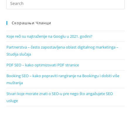
Скорашњи Чланци
Koje reči su najtraženije na Googlu u 2021. godini?
Partnerstva – često zapostavljena oblast digitalnog marketinga –
Studija slučaja
PDF SEO – kako optimizovati PDF stranice
Booking SEO – kako popraviti rangiranje na Bookingu i dobiti više
mušterija
Stvari koje morate znati o SEO-u pre nego što angažujete SEO
usluge