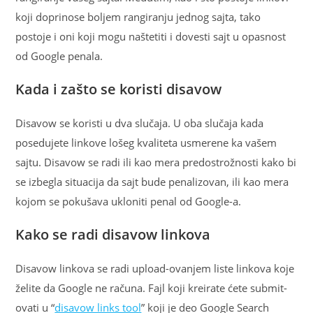
koji doprinose boljem rangiranju jednog sajta, tako
postoje i oni koji mogu naštetiti i dovesti sajt u opasnost
od Google penala.
Kada i zašto se koristi disavow
Disavow se koristi u dva slučaja. U oba slučaja kada
posedujete linkove lošeg kvaliteta usmerene ka vašem
sajtu. Disavow se radi ili kao mera predostrožnosti kako bi
se izbegla situacija da sajt bude penalizovan, ili kao mera
kojom se pokušava ukloniti penal od Google-a.
Kako se radi disavow linkova
Disavow linkova se radi upload-ovanjem liste linkova koje
želite da Google ne računa. Fajl koji kreirate ćete submit-
ovati u “
disavow links tool
” koji je deo Google Search