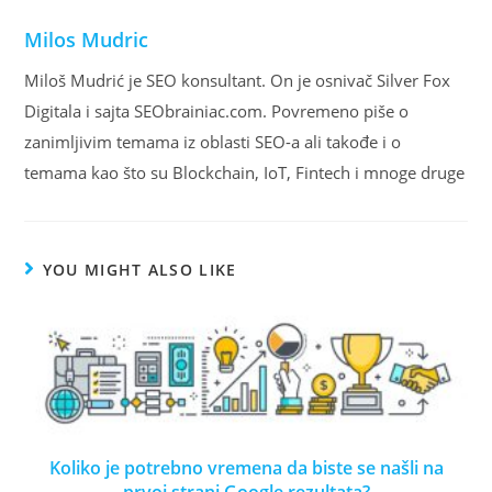
Milos Mudric
Miloš Mudrić je SEO konsultant. On je osnivač Silver Fox
Digitala i sajta SEObrainiac.com. Povremeno piše o
zanimljivim temama iz oblasti SEO-a ali takođe i o
temama kao što su Blockchain, IoT, Fintech i mnoge druge
YOU MIGHT ALSO LIKE
Koliko je potrebno vremena da biste se našli na