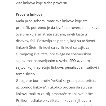
više linkova koje treba proveriti.
Provera linkova
Kada pred sobom imate sve linkove koje ste
pronašli, potrebno je da izvršite proveru tih linkova.
Sve one koje smatrate štetnim, uneli biste u
disavow fajl. Postavlja se pitanje, koji su to štetni
linkovi? Štetni linkovi su svi linkovi sa sajtova
sumnjivog kvaliteta, pre svega na spamerskim
sajtovima, napravljanim u svrhu SEO-a, zatim
sajtovi koji naplaćuju linkove, penalizovani sajtovi i
tome slično.
Google se bori protiv “veštačke gradnje autoriteta
uz pomoć linkova”, i ukoliko proceni da su vaši
linkovi imali to za cilj, smatraće te linkove lošim.
Prilikom odluke o kvalitetu linkova i njihovom